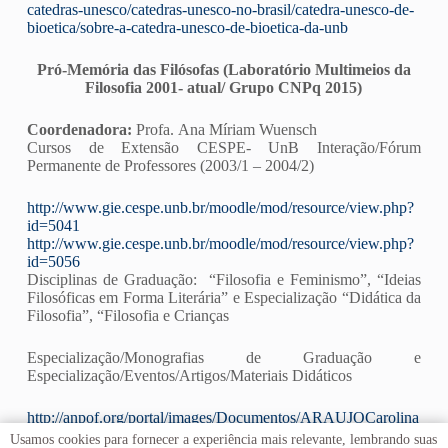
catedras-unesco/catedras-unesco-no-brasil/catedra-unesco-de-
bioetica/sobre-a-catedra-unesco-de-bioetica-da-unb
Pró-Memória das Filósofas (Laboratório Multimeios da
Filosofia 2001- atual/ Grupo CNPq 2015)
Coordenadora:
Profa. Ana Míriam Wuensch
Cursos de Extensão CESPE- UnB Interação/Fórum
Permanente de Professores (2003/1 – 2004/2)
http://www.gie.cespe.unb.br/moodle/mod/resource/view.php?
id=5041
http://www.gie.cespe.unb.br/moodle/mod/resource/view.php?
id=5056
Disciplinas de Graduação: “Filosofia e Feminismo”, “Ideias
Filosóficas em Forma Literária” e Especialização “Didática da
Filosofia”, “Filosofia e Crianças
Especialização/Monografias de Graduação e
Especialização/Eventos/Artigos/Materiais Didáticos
http://anpof.org/portal/images/Documentos/ARAUJOCarolina
_Artigo_2016.pdf
Usamos cookies para fornecer a experiência mais relevante, lembrando suas