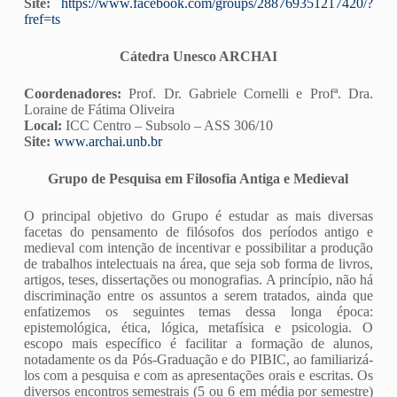
Site:
https://www.facebook.com/groups/288769351217420/?
fref=ts
Cátedra Unesco ARCHAI
Coordenadores:
Prof. Dr. Gabriele Cornelli e Profª. Dra.
Loraine de Fátima Oliveira
Local:
ICC Centro – Subsolo – ASS 306/10
Site:
www.archai.unb.br
Grupo de Pesquisa em Filosofia Antiga e Medieval
O principal objetivo do Grupo é estudar as mais diversas
facetas do pensamento de filósofos dos períodos antigo e
medieval com intenção de incentivar e possibilitar a produção
de trabalhos intelectuais na área, que seja sob forma de livros,
artigos, teses, dissertações ou monografias. A princípio, não há
discriminação entre os assuntos a serem tratados, ainda que
enfatizemos os seguintes temas dessa longa época:
epistemológica, ética, lógica, metafísica e psicologia. O
escopo mais específico é facilitar a formação de alunos,
notadamente os da Pós-Graduação e do PIBIC, ao familiarizá-
los com a pesquisa e com as apresentações orais e escritas. Os
diversos encontros semestrais (5 ou 6 em média por semestre)