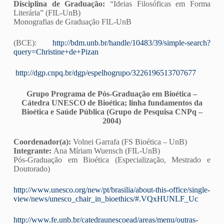
Disciplina de Graduação:
“Ideias Filosóficas em Forma
Literária” (FIL-UnB)
Monografias de Graduação FIL-UnB
(BCE):
http://bdm.unb.br/handle/10483/39/simple-search?
query=Christine+de+Pizan
http://dgp.cnpq.br/dgp/espelhogrupo/3226196513707677
Grupo Programa de Pós-Graduação em Bioética –
Cátedra UNESCO de Bioética; linha fundamentos da
Bioética e Saúde Pública (Grupo de Pesquisa CNPq –
2004)
Coordenador(a):
Volnei Garrafa (FS Bioética – UnB)
Integrante:
Ana Míriam Wuensch (FIL-UnB)
Pós-Graduação em Bioética (Especialização, Mestrado e
Doutorado)
http://www.unesco.org/new/pt/brasilia/about-this-office/single-
view/news/unesco_chair_in_bioethics/#.VQxHUNLF_Uc
http://www.fe.unb.br/catedraunescoead/areas/menu/outras-